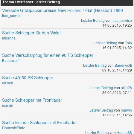
Thema / Verfasser
Letzter Beitrag
Verkaufe Großpackenpresse New Holland / Fiat (Hesston) 4880
trac_sowiso
Letzter Beitrag
von
trac_sowiso
14.05.2015, 19:25
Suche Schlepper für den Wald!
mbanna
Letzter Beitrag
von
Toto
16.01.2015, 14:32
Suche Vierscharpflug für einen 90 PS Schlepper
Bauerwolfi
Letzter Beitrag
von
Bauerwolfi
09.10.2014, 14:29
Suche 40-50 PS Schlepper
uli.b28
Letzter Beitrag
von
uli.b28
25.09.2013, 07:11
Suche Schlepper mit Frontlader
marvin
Letzter Beitrag
von
marvin
15.05.2011, 14:56
Suche kleinen Schlepper mit Frontlader
DomenicPlatz
Letzter Beitrag
von
Henne88