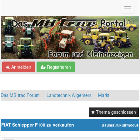
Anmelden
Registrieren
Das MB-trac Forum
Landtechnik Allgemein
Markt
Thema geschlossen
FIAT Schlepper F100 zu verkaufen
Baumstrukturmodus