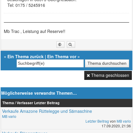
Tel: 0175 / 5245916
Mb Trac , Leistung auf Reserve!!
«
Ein Thema zurück
|
Ein Thema vor
»
Thema geschlossen
Möglicherweise verwandte Themen…
Thema / Verfasser
Letzter Beitrag
Verkaufe Amazone Rüttelegge und Sämaschine
MB vario
Letzter Beitrag
von
MB vario
17.09.2020, 21:36