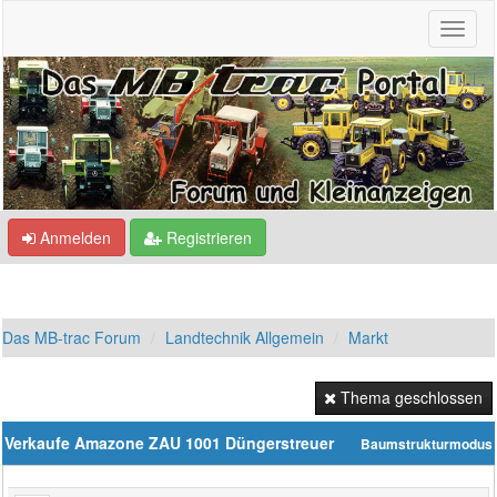
Anmelden
Registrieren
Das MB-trac Forum
Landtechnik Allgemein
Markt
Thema geschlossen
Verkaufe Amazone ZAU 1001 Düngerstreuer
Baumstrukturmodus