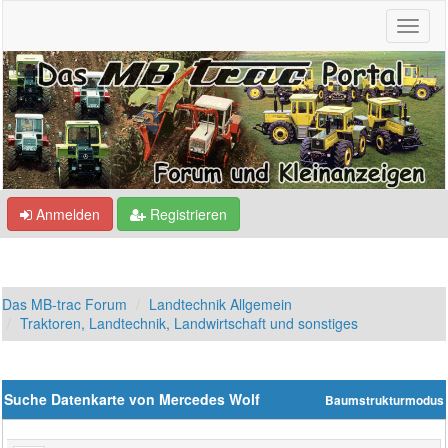
Anmelden
Registrieren
Das MB-trac Forum
Landtechnik Allgemein
Traktoren, Landtechnik, Landwirtschaft und sonstiges
Suche Datenkarte von Mercedes Wolf
Baumstrukturmodus