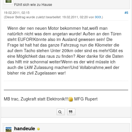
Fühlt sich wie zu Hause
19.02.2011, 02:15
#5
(Dieser Beitrag wurde zuletzt bearbeitet: 19.02.2011, 02:20 von
900t
.)
Wenn der nen neuen Motor bekommen hat,weiß man
natürlich nicht was dem angetan wurde! Außen an den Türen
steht EUFOR!Könnte also im Ausland gewesen sein! Die
Frage ist halt hat das ganze Fahrzeug nun die Kilometer die
auf dem Tacho stehen Unter 20tkm oder sind es mehr!Gibt es
eine Möglichkeit das raus zu finden? Aber danke für die Daten
das hilft mir schonmal weiter!Wenn es der wird müsste ich
auch die LkW Zulassung machen!Und Vollabnahme,weil der
bisher nie zivil Zugelassen war!
MB trac, Zugkraft statt Elektronik!!!
MFG Rupert
handeule