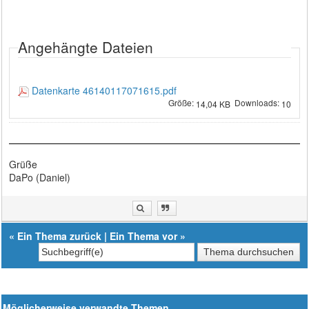
Angehängte Dateien
Datenkarte 46140117071615.pdf
Größe:
Downloads:
14,04 KB
10
Grüße
DaPo (Daniel)
«
Ein Thema zurück
|
Ein Thema vor
»
Möglicherweise verwandte Themen…