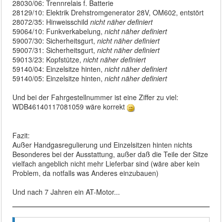
28030/06: Trennrelais f. Batterie
28129/10: Elektrik Drehstromgenerator 28V, OM602, entstört
28072/35: Hinweisschild
nicht näher definiert
59064/10: Funkverkabelung,
nicht näher definiert
59007/30: Sicherheitsgurt,
nicht näher definiert
59007/31: Sicherheitsgurt,
nicht näher definiert
59013/23: Kopfstütze,
nicht näher definiert
59140/04: Einzelsitze hinten,
nicht näher definiert
59140/05: Einzelsitze hinten,
nicht näher definiert
Und bei der Fahrgestellnummer ist eine Ziffer zu viel:
WDB46140117081059 wäre korrekt
Fazit:
Außer Handgasregulierung und Einzelsitzen hinten nichts
Besonderes bei der Ausstattung, außer daß die Teile der Sitze
vielfach angeblich nicht mehr Lieferbar sind (wäre aber kein
Problem, da notfalls was Anderes einzubauen)
Und nach 7 Jahren ein AT-Motor...