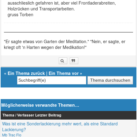
ausschlieslich gefahren ist, aber viel Frontladerabreiten,
Holzrücken und Transportarbeiten.
gruss Torben
"Er sagte etwas von Garten der Meditation." "Nein, er sagte, er
kriegt oft 'n Harten wegen der Medikation!"
«
Ein Thema zurück
|
Ein Thema vor
»
Möglicherweise verwandte Themen…
Thema / Verfasser
Letzter Beitrag
Was ist eine Sonderlackierung mehr wert, als eine Standard
Lackierung?
Mb Trac Flo