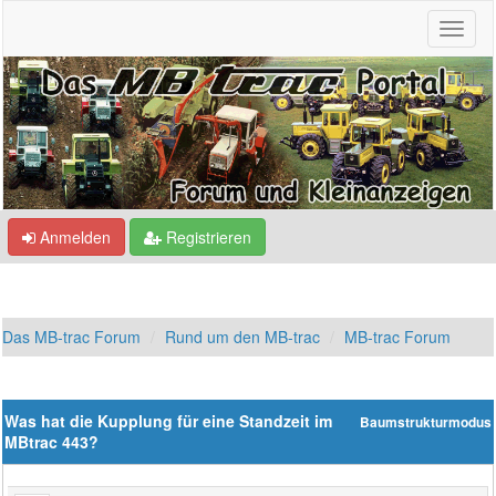
Anmelden
Registrieren
Das MB-trac Forum
Rund um den MB-trac
MB-trac Forum
Was hat die Kupplung für eine Standzeit im
Baumstrukturmodus
MBtrac 443?