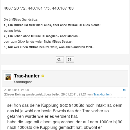
406.120 '72, 440.161 '75, 440.167 '83
Die 3 MBtrac-Grundsätze:
1.) Ein MBtrac ist zwar nicht alles, aber ohne MBtrac ist alles nichts!
woraus folgt:
2.) Ein Leben ohne MBtrac ist möglich - aber sinnlos...
doch zum Glück für die vielen Nicht MBtrac Besitzer:
3.) Nur wer einen MBtrac besitzt, weiß, was allen anderen fehlt...
Trac-hunter
Stammgast
29.01.2011, 21:20
#5
(Dieser Beitrag wurde zuletzt bearbeitet: 29.01.2011, 21:21 von
Trac-hunter
.)
sei froh das deine Kupplung trotz 9400Std noch intakt ist, denn
das ist ja wohl der beste Beweis das der Trac vorher so
gefahren wurde wie er es verdient hat.
habe die tage mit einem gesprochen der auf nem 1000er bj 90
nach 4000std die Kupplung gemacht hat, obwohl er