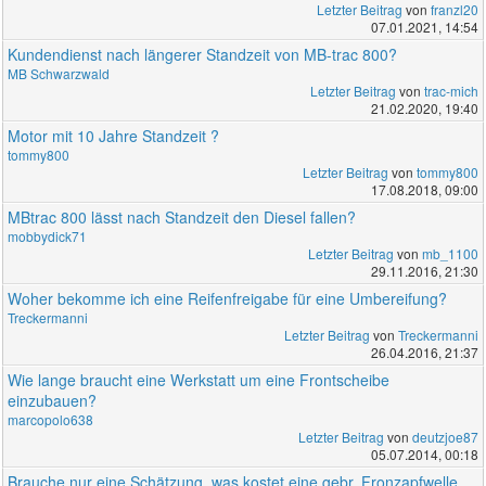
Letzter Beitrag
von
franzl20
07.01.2021, 14:54
Kundendienst nach längerer Standzeit von MB-trac 800?
MB Schwarzwald
Letzter Beitrag
von
trac-mich
21.02.2020, 19:40
Motor mit 10 Jahre Standzeit ?
tommy800
Letzter Beitrag
von
tommy800
17.08.2018, 09:00
MBtrac 800 lässt nach Standzeit den Diesel fallen?
mobbydick71
Letzter Beitrag
von
mb_1100
29.11.2016, 21:30
Woher bekomme ich eine Reifenfreigabe für eine Umbereifung?
Treckermanni
Letzter Beitrag
von
Treckermanni
26.04.2016, 21:37
Wie lange braucht eine Werkstatt um eine Frontscheibe
einzubauen?
marcopolo638
Letzter Beitrag
von
deutzjoe87
05.07.2014, 00:18
Brauche nur eine Schätzung, was kostet eine gebr. Fronzapfwelle