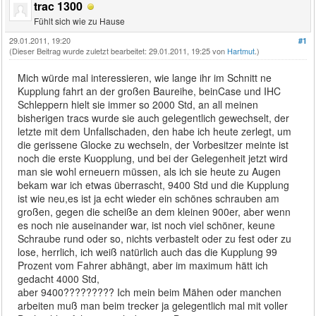
trac 1300
Fühlt sich wie zu Hause
29.01.2011, 19:20
#1
(Dieser Beitrag wurde zuletzt bearbeitet: 29.01.2011, 19:25 von
Hartmut
.)
Mich würde mal interessieren, wie lange ihr im Schnitt ne
Kupplung fahrt an der großen Baureihe, beinCase und IHC
Schleppern hielt sie immer so 2000 Std, an all meinen
bisherigen tracs wurde sie auch gelegentlich gewechselt, der
letzte mit dem Unfallschaden, den habe ich heute zerlegt, um
die gerissene Glocke zu wechseln, der Vorbesitzer meinte ist
noch die erste Kuopplung, und bei der Gelegenheit jetzt wird
man sie wohl erneuern müssen, als ich sie heute zu Augen
bekam war ich etwas überrascht, 9400 Std und die Kupplung
ist wie neu,es ist ja echt wieder ein schönes schrauben am
großen, gegen die scheiße an dem kleinen 900er, aber wenn
es noch nie auseinander war, ist noch viel schöner, keune
Schraube rund oder so, nichts verbastelt oder zu fest oder zu
lose, herrlich, ich weiß natürlich auch das die Kupplung 99
Prozent vom Fahrer abhängt, aber im maximum hätt ich
gedacht 4000 Std,
aber 9400????????? Ich mein beim Mähen oder manchen
arbeiten muß man beim trecker ja gelegentlich mal mit voller