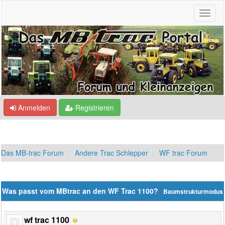
Anmelden
Registrieren
Das MB-trac Forum
Andere Trac Schlepper
WF trac Forum
Was passt vom MBtrac an den WF Trac 1100?
Baumstrukturmodus
wf trac 1100