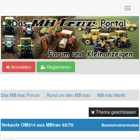
Anmelden
Registrieren
Das MB-trac Forum
Rund um den MB-trac
MB-trac Markt
Thema geschlossen
Verkaufe OM314 aus MBtrac 65/70
Baumstrukturmodus