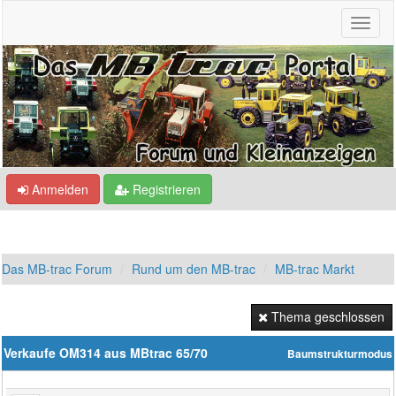
Anmelden
Registrieren
Das MB-trac Forum
Rund um den MB-trac
MB-trac Markt
Thema geschlossen
Verkaufe OM314 aus MBtrac 65/70
Baumstrukturmodus