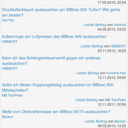
17.05.2016, 22:54
Druckluftschlauch austauschen am MBtrac 900 Turbo? Wie gehts
am besten?
trac^fan
Letzter Beitrag
von
Hartmut
04.05.2013, 23:23
Kolbenringe am Luftpresser des MBtrac 900 austauschen
HBMERIT
Letzter Beitrag
von
HBMERIT
23.11.2012, 16:23
Kann ich das Anhängersteuerventil gegen ein anderes
austauschen?
HBMERIT
Letzter Beitrag
von
hundmb-trac
12.11.2012, 09:50
Sollte ich diesen Kupplungsbelag austauschen im MBtrac 800
Mittelschalter?
MB TracPeter
Letzter Beitrag
von
MB TracPeter
12.11.2011, 20:50
Welle vom Drehzahlmesser am MBtrac 65/70 austauschen?
Becksn
Letzter Beitrag
von
Becksn
08.02.2010, 13:23