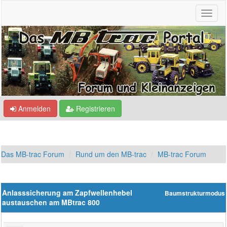
Anmelden
Registrieren
Das MB-trac Forum
Rund um den MB-trac
MB-trac Forum
Anlasssicherung am Zapfwellenhebel
Baumstrukturmodus
austauschen am MBtrac 800