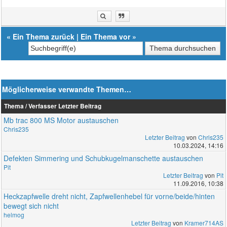
«
Ein Thema zurück
|
Ein Thema vor
»
Möglicherweise verwandte Themen…
Thema / Verfasser
Letzter Beitrag
Mb trac 800 MS Motor austauschen
Chris235
Letzter Beitrag
von
Chris235
10.03.2024, 14:16
Defekten Simmering und Schubkugelmanschette austauschen
Pit
Letzter Beitrag
von
Pit
11.09.2016, 10:38
Heckzapfwelle dreht nicht, Zapfwellenhebel für vorne/beide/hinten
bewegt sich nicht
helmog
Letzter Beitrag
von
Kramer714AS