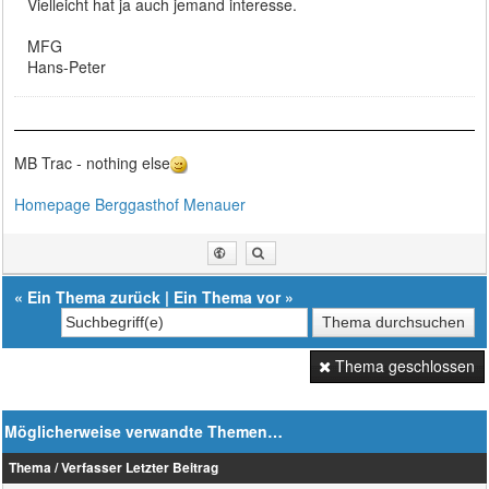
Vielleicht hat ja auch jemand interesse.
MFG
Hans-Peter
MB Trac - nothing else
Homepage Berggasthof Menauer
«
Ein Thema zurück
|
Ein Thema vor
»
Thema geschlossen
Möglicherweise verwandte Themen…
Thema / Verfasser
Letzter Beitrag