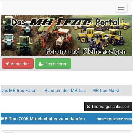
Anmelden
Registrieren
Das MB-trac Forum
Rund um den MB-trac
MB-trac Markt
Thema geschlossen
MB-Trac 700K Mittelschalter zu verkaufen
Baumstrukturmodus