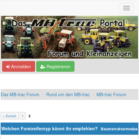
Anmelden
Registrieren
Das MB-trac Forum
Rund um den MB-trac
MB-trac Forum
« Zurück
1
2
Welchen Forstreifentyp könnt ihr empfehlen?
Baumstrukturmodus