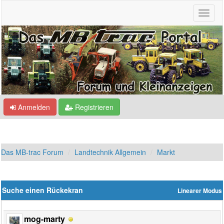
Anmelden
Registrieren
Das MB-trac Forum
Landtechnik Allgemein
Markt
Suche einen Rückekran
Linearer Modus
mog-marty