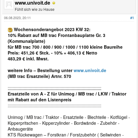
www.univoit.de
Fühlt sich wie zu Hause
06.08.2023, 20:11
#1
Wochensonderangebot 2023 KW 32:
10% Rabatt auf MB trac Frontanbauplatte Gr. 3
(Kommunalplatte)
für MB trac 700 / 800 / 900 / 1000 / 1100 kleine Baureihe
Preis: 451,26 € Stck. - 10% = 406,13 € Netto
483,29 € inkl. Mwst.
weitere Info – Bestellung unter
www.univoit.de
(MB trac Ersatzteile) Artnr. 570
;;;;;;;;;;;;;;;;;;;;;;;;;;;;;;;;;;;;;;;;;;;;;;;;;;;;;;;;;;;;;;;;;;;;;;;;;;;;
Ersatzteile von A - Z für Unimog / MB trac / LKW / Traktor
mit Rabatt auf den Listenpreis
::::::::::::::::::::::::::::::::::::::::::::::::::::::::::::::::::::::::::::
Unimog / MB trac / Traktor - Ersatzteile - Blechteile - Kotflügel -
Kipperpritschen - Kipperzylinder - Bordwände - Zubehör -
Anbaugeräte
KTS Rückewagen – Forstkran / Forstzubehör ( Seilwinden -