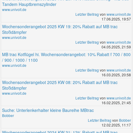
Tandem Hauptbremszylinder
www.univoit.de
Letzter Beitrag
von
www.univoit.de
17.06.2025, 19:57
Wochensonderangebot 2025 KW 19: 20% Rabatt auf MB trac
Stoßdämpfer
www.univoit.de
Letzter Beitrag
von
www.univoit.de
04.05.2025, 21:59
MB trac Kotflügel hi. Wochensonderangebot: 10% Rabatt f 700 / 800
/ 900 / 1000 / 1100
www.univoit.de
Letzter Beitrag
von
www.univoit.de
16.03.2025, 20:58
Wochensonderangebot 2025 KW 08: 20% Rabatt auf MB trac
Stoßdämpfer
www.univoit.de
Letzter Beitrag
von
www.univoit.de
16.02.2025, 21:45
Suche: Unterlenkerhalter kleine Baureihe MBtrac
Bobber
Letzter Beitrag
von
Bobber
12.02.2025, 11:17
Wochensonderangebot 2024 KW 31: 12% Rabatt auf MB trac