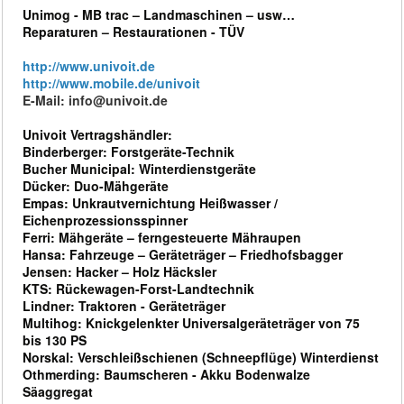
Unimog - MB trac – Landmaschinen – usw…
Reparaturen – Restaurationen - TÜV
http://www.univoit.de
http://www.mobile.de/univoit
E-Mail: info@univoit.de
Univoit Vertragshändler:
Binderberger: Forstgeräte-Technik
Bucher Municipal: Winterdienstgeräte
Dücker: Duo-Mähgeräte
Empas: Unkrautvernichtung Heißwasser /
Eichenprozessionsspinner
Ferri: Mähgeräte – ferngesteuerte Mähraupen
Hansa: Fahrzeuge – Geräteträger – Friedhofsbagger
Jensen: Hacker – Holz Häcksler
KTS: Rückewagen-Forst-Landtechnik
Lindner: Traktoren - Geräteträger
Multihog: Knickgelenkter Universalgeräteträger von 75
bis 130 PS
Norskal: Verschleißschienen (Schneepflüge) Winterdienst
Othmerding: Baumscheren - Akku Bodenwalze
Säaggregat