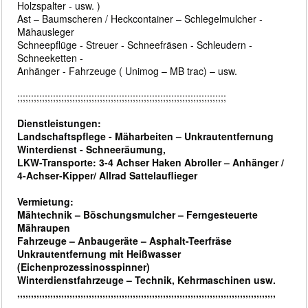
Holzspalter - usw. )
Ast – Baumscheren / Heckcontainer – Schlegelmulcher -
Mähausleger
Schneepflüge - Streuer - Schneefräsen - Schleudern -
Schneeketten -
Anhänger - Fahrzeuge ( Unimog – MB trac) – usw.
;;;;;;;;;;;;;;;;;;;;;;;;;;;;;;;;;;;;;;;;;;;;;;;;;;;;;;;;;;;;;;;;;;;;;;;;;;;;
Dienstleistungen:
Landschaftspflege - Mäharbeiten – Unkrautentfernung
Winterdienst - Schneeräumung,
LKW-Transporte: 3-4 Achser Haken Abroller – Anhänger /
4-Achser-Kipper/ Allrad Sattelauflieger
Vermietung:
Mähtechnik – Böschungsmulcher – Ferngesteuerte
Mähraupen
Fahrzeuge – Anbaugeräte – Asphalt-Teerfräse
Unkrautentfernung mit Heißwasser
(Eichenprozessinosspinner)
Winterdienstfahrzeuge – Technik, Kehrmaschinen usw.
,,,,,,,,,,,,,,,,,,,,,,,,,,,,,,,,,,,,,,,,,,,,,,,,,,,,,,,,,,,,,,,,,,,,,,,,,,,,,,,,,,,,,,,,,,,,,,