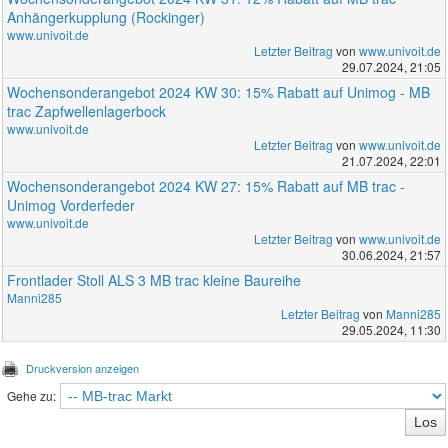
Anhängerkupplung (Rockinger)
www.univoit.de
Letzter Beitrag
von
www.univoit.de
29.07.2024, 21:05
Wochensonderangebot 2024 KW 30: 15% Rabatt auf Unimog - MB
trac Zapfwellenlagerbock
www.univoit.de
Letzter Beitrag
von
www.univoit.de
21.07.2024, 22:01
Wochensonderangebot 2024 KW 27: 15% Rabatt auf MB trac -
Unimog Vorderfeder
www.univoit.de
Letzter Beitrag
von
www.univoit.de
30.06.2024, 21:57
Frontlader Stoll ALS 3 MB trac kleine Baureihe
Manni285
Letzter Beitrag
von
Manni285
29.05.2024, 11:30
Druckversion anzeigen
Gehe zu: