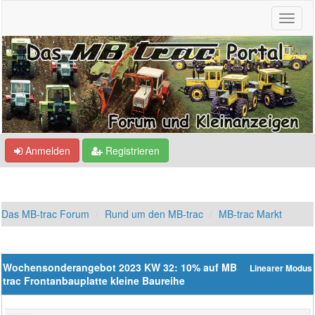
Anmelden
Registrieren
Das MB-trac Forum
Rund um den MB-trac
MB-trac Markt
Wochensonderangebot 2023 KW 32: 10% auf MB
Linearer Modus
trac Frontanbauplatte kleine Baureihe