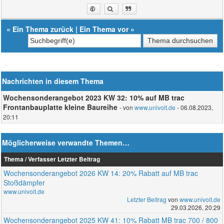
«
Ein Thema zurück
|
Ein Thema vor
»
Nachrichten in diesem Thema
Wochensonderangebot 2023 KW 32: 10% auf MB trac
Frontanbauplatte kleine Baureihe
- von
www.univoit.de
- 06.08.2023,
20:11
Möglicherweise verwandte Themen…
Thema / Verfasser
Letzter Beitrag
Wochensonderangebot 2026 KW 14: 20% Rabatt auf MB trac
Stoßdämpfer
www.univoit.de
Letzter Beitrag
von
www.univoit.de
29.03.2026, 20:29
Wochensonderangebot 2025 KW 41: 10% Rabatt MB trac 700 / 800