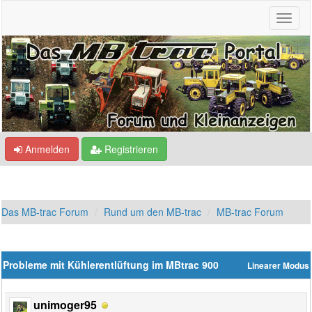
Anmelden
Registrieren
Das MB-trac Forum
Rund um den MB-trac
MB-trac Forum
Probleme mit Kühlerentlüftung im MBtrac 900
Linearer Modus
unimoger95