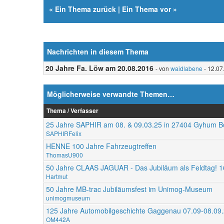
«
Ein Thema zurück
|
Ein Thema vor
»
Nachrichten in diesem Thema
20 Jahre Fa. Löw am 20.08.2016
- von
waidlabene
- 12.07
Möglicherweise verwandte Themen…
Thema / Verfasser
25 Jahre SAPHIR am 08. & 09.03.25 in 27404 Gyhum B
SAPHIRFelix
HENNE 100 Jahre Fahrzeugtreffen
ThomasU900
50 Jahre CLAAS JAGUAR - Das Jubiläum als Feldtag! 1
Hartmut
50 Jahre MB-trac Jubiläumsfest im Unimog-Museum
unimogmuseum
125 Jahre Automobilgeschichte Gaggenau 07.09-08.09
OM442A