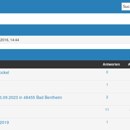
.2016, 14:44
Antworten
A
ockel
0
1
6.09.2023 in 48455 Bad Bentheim
2
11
.2019
1