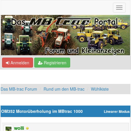
Anmelden
Registrieren
Das MB-trac Forum
Rund um den MB-trac
Wühlkiste
OM352 Motorüberholung im MBtrac 1000
Linearer Modus
wolli