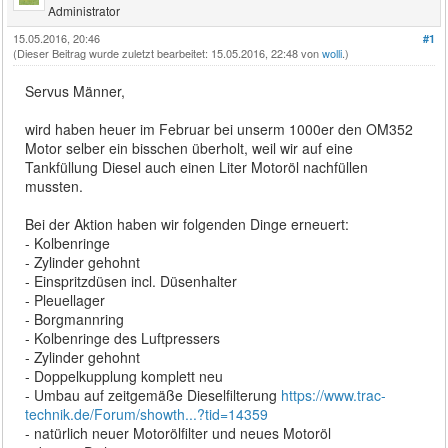
Administrator
15.05.2016, 20:46
#1
(Dieser Beitrag wurde zuletzt bearbeitet: 15.05.2016, 22:48 von
wolli
.)
Servus Männer,
wird haben heuer im Februar bei unserm 1000er den OM352
Motor selber ein bisschen überholt, weil wir auf eine
Tankfüllung Diesel auch einen Liter Motoröl nachfüllen
mussten.
Bei der Aktion haben wir folgenden Dinge erneuert:
- Kolbenringe
- Zylinder gehohnt
- Einspritzdüsen incl. Düsenhalter
- Pleuellager
- Borgmannring
- Kolbenringe des Luftpressers
- Zylinder gehohnt
- Doppelkupplung komplett neu
- Umbau auf zeitgemäße Dieselfilterung
https://www.trac-
technik.de/Forum/showth...?tid=14359
- natürlich neuer Motorölfilter und neues Motoröl