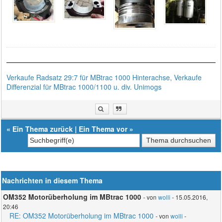
Verkaufe Radsatz 29:7 für MBtrac 1000 Hinterachse, Verkaufe
Differenzial für MBtrac 1000/1100 u. div. Unimogs
«
Ein Thema zurück
|
Ein Thema vor
»
Nachrichten in diesem Thema
OM352 Motorüberholung im MBtrac 1000
- von
wolli
- 15.05.2016,
20:46
RE: OM352 Motorüberholung im MBtrac 1000
- von
wolli
-