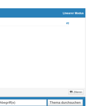
Linearer Modus
#2
Zitieren