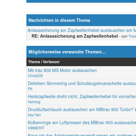
Nachrichten in diesem Thema
Anlasssicherung am Zapfwellenhebel austauschen am 
RE: Anlasssicherung am Zapfwellenhebel
- von
Thes
Möglicherweise verwandte Themen…
Thema / Verfasser
Mb trac 800 MS Motor austauschen
Chris235
Defekten Simmering und Schubkugelmanschette austa
Pit
Heckzapfwelle dreht nicht, Zapfwellenhebel für vorne/be
helmog
Druckluftschlauch austauschen am MBtrac 900 Turbo? 
trac^fan
Kolbenringe am Luftpresser des MBtrac 900 austausch
HBMERIT
Kann ich das Anhängersteuerventil gegen ein anderes 