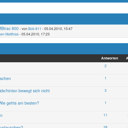
MBtrac 800
- von
Bob 811
- 05.04.2010, 15:47
en Matthias
- 05.04.2010, 17:23
Antworten
A
2
uschen
1
ide/hinten bewegt sich nicht
3
Wie gehts am besten?
1
en
11
austauschen?
28