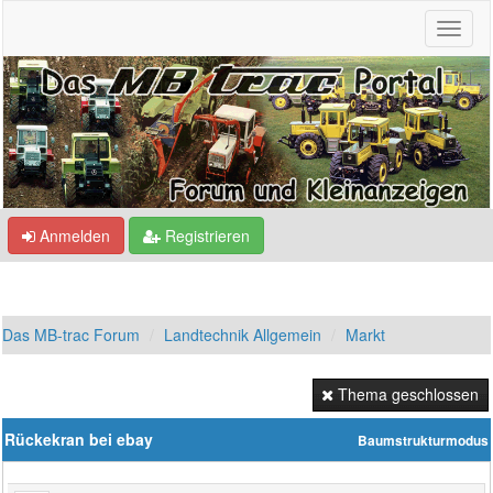
Anmelden
Registrieren
Das MB-trac Forum
Landtechnik Allgemein
Markt
Thema geschlossen
Rückekran bei ebay
Baumstrukturmodus