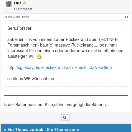
mc
Stammgast
01.03.2008, 19:01
#1
Sers.Forstler
anbei ein link von einem Lauer-Rückekran.Lauer (jetzt NFB-
Forstmaschinen) baut(e) massive Rückekräne.....bestimmt
interessant für den einen oder anderen wo nicht so oft ein und
aussteigen will.
http://cgi.ebay.de/Rueckekran-Kran-Rueck...dZViewItem
schönes WE wünscht mc
is der Bauer nass am Kinn,stöhnt vergnügt die Bäuerin....
«
Ein Thema zurück
|
Ein Thema vor
»