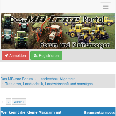
Anmelden
Registrieren
Das MB-trac Forum
Landtechnik Allgemein
Traktoren, Landtechnik, Landwirtschaft und sonstiges
2
Weiter »
1
Wer kennt die Kleine Maxicorn mit
Baumstrukturmodus