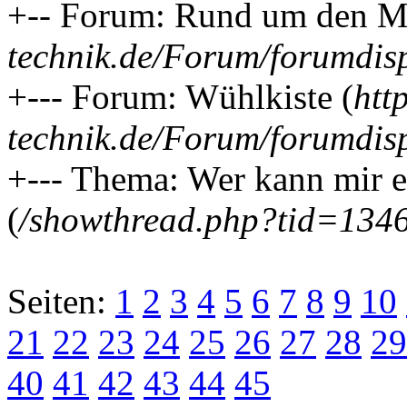
+-- Forum: Rund um den MB
technik.de/Forum/forumdis
+--- Forum: Wühlkiste (
htt
technik.de/Forum/forumdis
+--- Thema: Wer kann mir ei
(
/showthread.php?tid=134
Seiten:
1
2
3
4
5
6
7
8
9
10
21
22
23
24
25
26
27
28
29
40
41
42
43
44
45