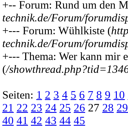
+-- Forum: Rund um den MB
technik.de/Forum/forumdis
+--- Forum: Wühlkiste (
htt
technik.de/Forum/forumdis
+--- Thema: Wer kann mir ei
(
/showthread.php?tid=134
Seiten:
1
2
3
4
5
6
7
8
9
10
21
22
23
24
25
26
27
28
29
40
41
42
43
44
45