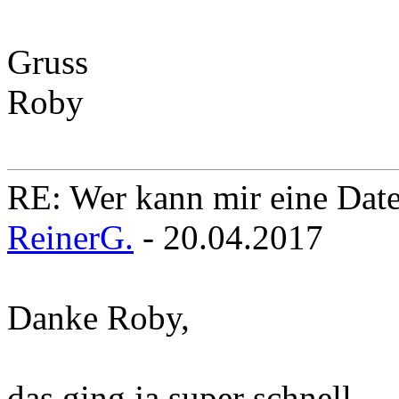
Gruss
Roby
RE: Wer kann mir eine Daten
ReinerG.
- 20.04.2017
Danke Roby,
das ging ja super schnell..