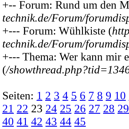
+-- Forum: Rund um den MB
technik.de/Forum/forumdis
+--- Forum: Wühlkiste (
htt
technik.de/Forum/forumdis
+--- Thema: Wer kann mir ei
(
/showthread.php?tid=134
Seiten:
1
2
3
4
5
6
7
8
9
10
21
22
23
24
25
26
27
28
29
40
41
42
43
44
45