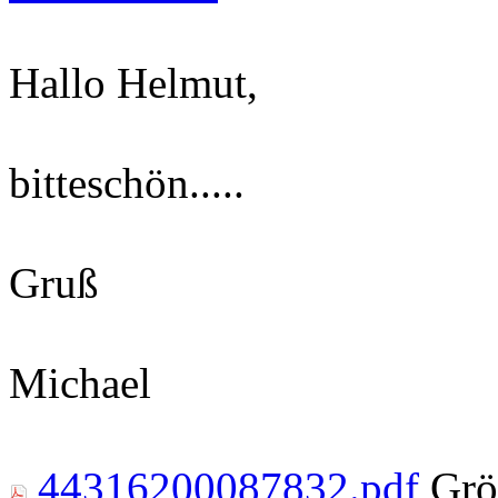
Hallo Helmut,
bitteschön.....
Gruß
Michael
44316200087832.pdf
Grö