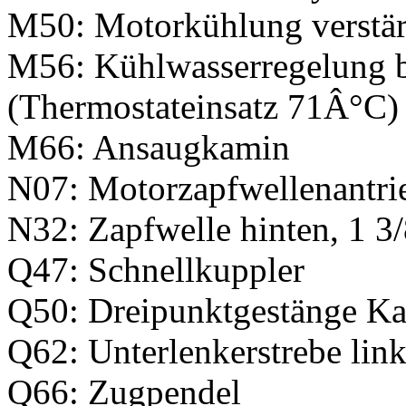
M50: Motorkühlung verstär
M56: Kühlwasserregelung b
(Thermostateinsatz 71Â°C)
M66: Ansaugkamin
N07: Motorzapfwellenantri
N32: Zapfwelle hinten, 1 3/8
Q47: Schnellkuppler
Q50: Dreipunktgestänge Kat
Q62: Unterlenkerstrebe link
Q66: Zugpendel