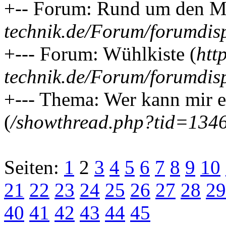
+-- Forum: Rund um den MB
technik.de/Forum/forumdis
+--- Forum: Wühlkiste (
htt
technik.de/Forum/forumdis
+--- Thema: Wer kann mir ei
(
/showthread.php?tid=134
Seiten:
1
2
3
4
5
6
7
8
9
10
21
22
23
24
25
26
27
28
29
40
41
42
43
44
45