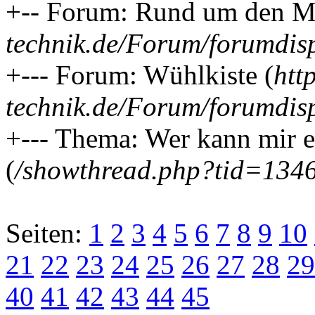
+-- Forum: Rund um den MB
technik.de/Forum/forumdis
+--- Forum: Wühlkiste (
htt
technik.de/Forum/forumdis
+--- Thema: Wer kann mir ei
(
/showthread.php?tid=134
Seiten:
1
2
3
4
5
6
7
8
9
10
21
22
23
24
25
26
27
28
29
40
41
42
43
44
45