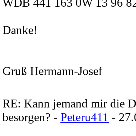
WDB 441 163 0W 13 96 8
Danke!
Gruß Hermann-Josef
RE: Kann jemand mir die D
besorgen? -
Peteru411
- 27.