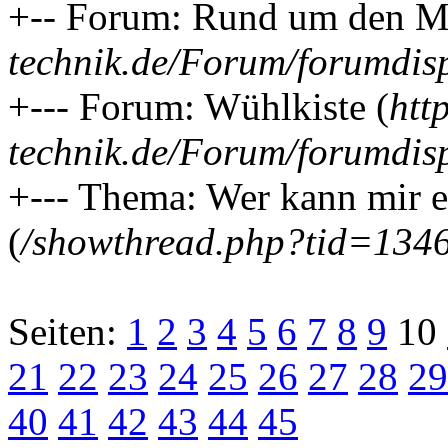
+-- Forum: Rund um den MB
technik.de/Forum/forumdis
+--- Forum: Wühlkiste (
htt
technik.de/Forum/forumdis
+--- Thema: Wer kann mir ei
(
/showthread.php?tid=134
Seiten:
1
2
3
4
5
6
7
8
9
10
21
22
23
24
25
26
27
28
29
40
41
42
43
44
45